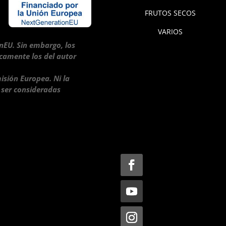
FRUTOS SECOS
VARIOS
nEU. Sin embargo, los
icamente los del autor
isión Europea. Ni la
 ser consideradas