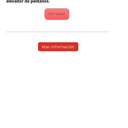
elevador de peldaños.
Ver video
Mas información