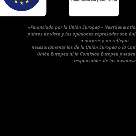
«Financiado por la Unión Europea – NextGeneratio
puntos de vista y las opiniones expresadas son ún
o autores y no reflejan
necesariamente los de la Unión Europea o la Com
Unión Europea ni la Comisión Europea pueden
responsables de las mismas»