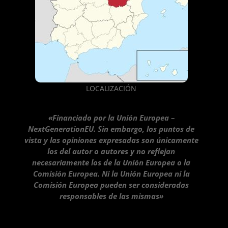
LOCALIZACIÓN
«Financiado por la Unión Europea –
NextGenerationEU. Sin embargo, los puntos de
vista y las opiniones expresadas son únicamente
los del autor o autores y no reflejan
necesariamente los de la Unión Europea o la
Comisión Europea. Ni la Unión Europea ni la
Comisión Europea pueden ser consideradas
responsables de las mismas»