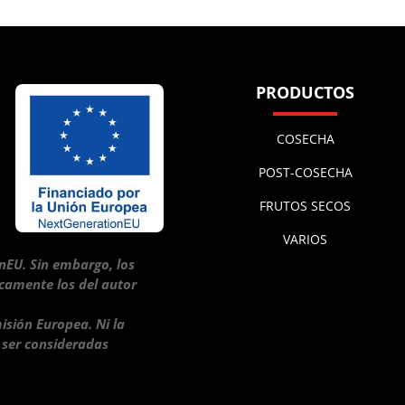
PRODUCTOS
COSECHA
POST-COSECHA
FRUTOS SECOS
VARIOS
nEU. Sin embargo, los
icamente los del autor
isión Europea. Ni la
 ser consideradas