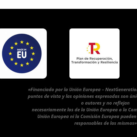
«Financiado por la Unión Europea – NextGeneratio
puntos de vista y las opiniones expresadas son ún
o autores y no reflejan
necesariamente los de la Unión Europea o la Com
Unión Europea ni la Comisión Europea pueden
responsables de las mismas»