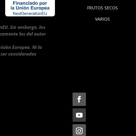
FRUTOS SECOS
VARIOS
nEU. Sin embargo, los
icamente los del autor
isión Europea. Ni la
 ser consideradas