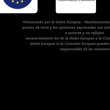
«Financiado por la Unión Europea – NextGeneratio
puntos de vista y las opiniones expresadas son ún
o autores y no reflejan
necesariamente los de la Unión Europea o la Com
Unión Europea ni la Comisión Europea pueden
responsables de las mismas»